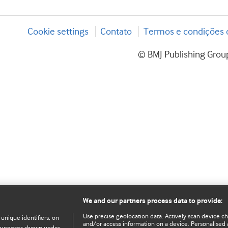
Cookie settings
Contato
Termos e condições d
© BMJ Publishing Group
We and our partners process data to provide:
Use precise geolocation data. Actively scan device char
 unique identifiers, on
and/or access information on a device. Personalised 
e purposes shown under