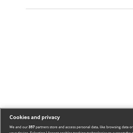
Cookies and privacy
We and our
partners store and access personal data, like browsing data or
357
your device. Selecting I Accept enables tracking technologies to support th