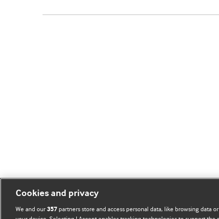
Cookies and privacy
We and our
partners store and access personal data, like browsing data or
357
your device. Selecting I Accept enables tracking technologies to support th