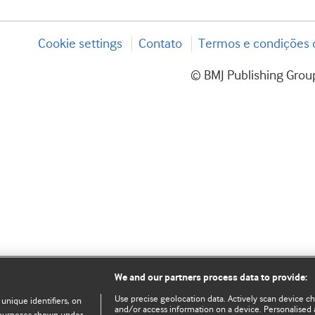
Cookie settings
Contato
Termos e condições d
© BMJ Publishing Group
We and our partners process data to provide:
Use precise geolocation data. Actively scan device char
 unique identifiers, on
and/or access information on a device. Personalised 
e purposes shown under