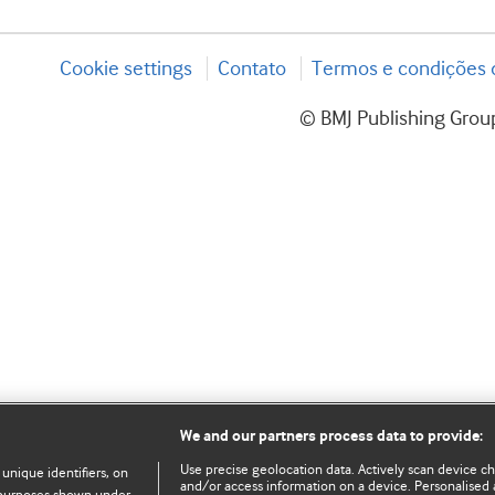
Cookie settings
Contato
Termos e condições d
© BMJ Publishing Group
We and our partners process data to provide:
Use precise geolocation data. Actively scan device char
 unique identifiers, on
and/or access information on a device. Personalised 
e purposes shown under