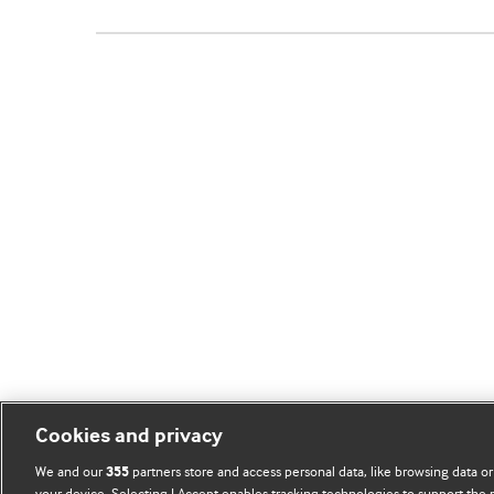
Cookies and privacy
We and our
partners store and access personal data, like browsing data or
355
your device. Selecting I Accept enables tracking technologies to support th