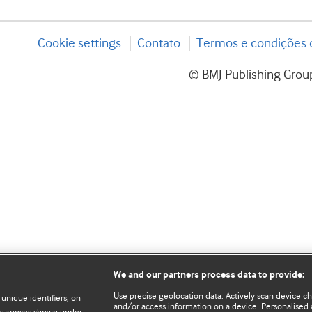
Cookie settings
Contato
Termos e condições d
© BMJ Publishing Group
We and our partners process data to provide:
Use precise geolocation data. Actively scan device char
 unique identifiers, on
and/or access information on a device. Personalised 
e purposes shown under