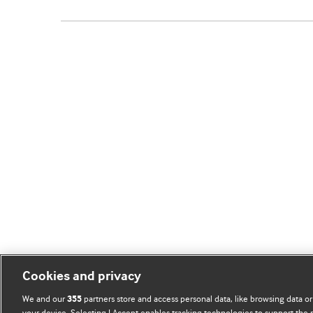
Cookies and privacy
We and our
partners store and access personal data, like browsing data or
355
your device. Selecting I Accept enables tracking technologies to support th