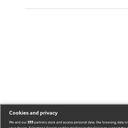
Cookies and privacy
We and our
partners store and access personal data, like browsing data or
355
your device. Selecting I Accept enables tracking technologies to support th