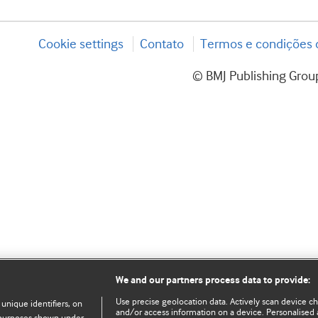
Cookie settings
Contato
Termos e condições d
© BMJ Publishing Group
We and our partners process data to provide:
Use precise geolocation data. Actively scan device char
 unique identifiers, on
and/or access information on a device. Personalised 
e purposes shown under