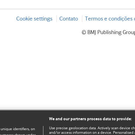
Cookie settings
Contato
Termos e condições d
© BMJ Publishing Group
We and our partners process data to provide:
Use precise geolocation data. Actively scan device char
 unique identifiers, on
and/or access information on a device. Personalised 
e purposes shown under