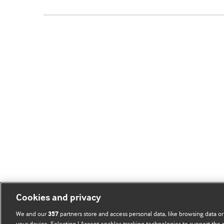
Cookies and privacy
We and our
partners store and access personal data, like browsing data or
357
your device. Selecting I Accept enables tracking technologies to support th