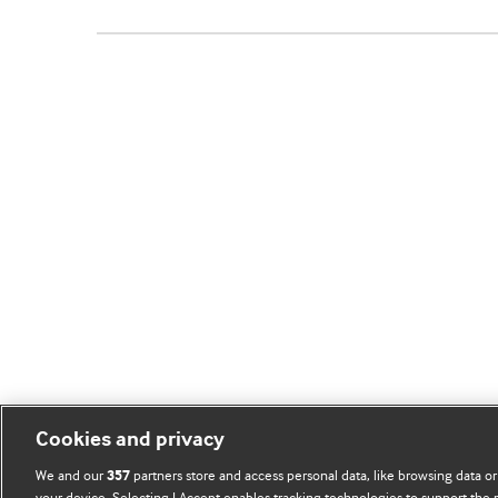
Cookies and privacy
We and our
partners store and access personal data, like browsing data or
357
your device. Selecting I Accept enables tracking technologies to support th