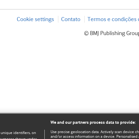
Cookie settings
Contato
Termos e condições d
© BMJ Publishing Group
We and our partners process data to provide:
Use precise geolocation data. Actively scan device char
 unique identifiers, on
and/or access information on a device. Personalised 
e purposes shown under