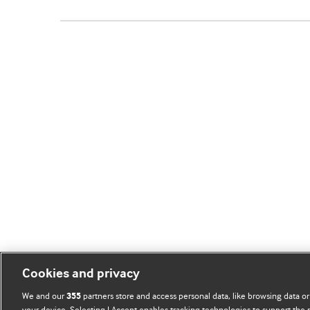
Cookies and privacy
We and our
partners store and access personal data, like browsing data or
355
your device. Selecting I Accept enables tracking technologies to support th