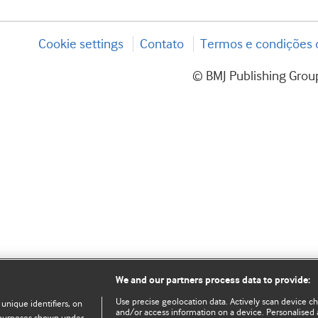
Cookie settings
Contato
Termos e condições d
© BMJ Publishing Group
We and our partners process data to provide:
Use precise geolocation data. Actively scan device char
 unique identifiers, on
and/or access information on a device. Personalised 
e purposes shown under