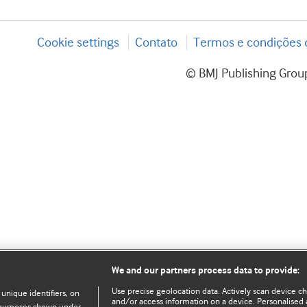
Cookie settings
Contato
Termos e condições d
© BMJ Publishing Group
We and our partners process data to provide:
Use precise geolocation data. Actively scan device char
 unique identifiers, on
and/or access information on a device. Personalised 
e purposes shown under