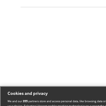
Cookies and privacy
We and our
partners store and access personal data, like browsing data or
355
your device. Selecting I Accept enables tracking technologies to support th