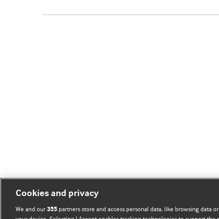
Cookies and privacy
We and our
partners store and access personal data, like browsing data or
355
your device. Selecting I Accept enables tracking technologies to support th