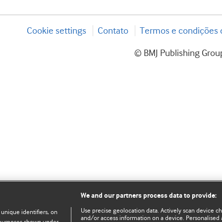
Cookie settings
Contato
Termos e condições d
© BMJ Publishing Group
We and our partners process data to provide:
Use precise geolocation data. Actively scan device char
 unique identifiers, on
and/or access information on a device. Personalised 
e purposes shown under