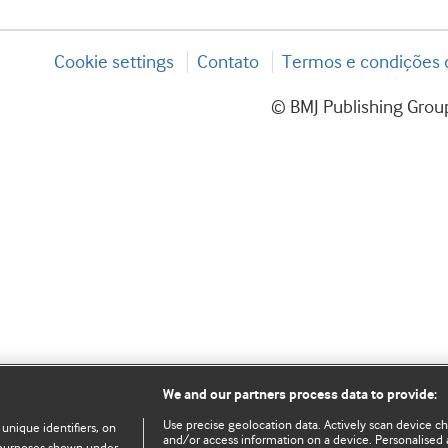
Cookie settings
Contato
Termos e condições d
© BMJ Publishing Group
We and our partners process data to provide:
Use precise geolocation data. Actively scan device char
 unique identifiers, on
and/or access information on a device. Personalised 
e purposes shown under