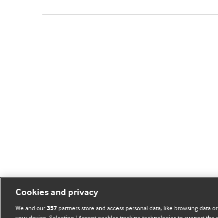
Cookies and privacy
We and our
partners store and access personal data, like browsing data or
357
your device. Selecting I Accept enables tracking technologies to support th