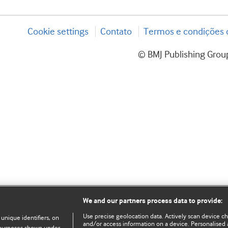
Cookie settings
Contato
Termos e condições d
© BMJ Publishing Group
We and our partners process data to provide:
Use precise geolocation data. Actively scan device char
 unique identifiers, on
and/or access information on a device. Personalised 
e purposes shown under