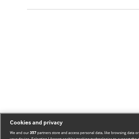
Cookies and privacy
We and our
partners store and access personal data, like browsing data or
357
your device. Selecting I Accept enables tracking technologies to support th