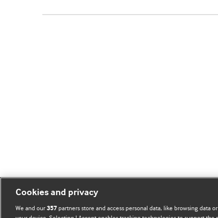
Cookies and privacy
We and our
partners store and access personal data, like browsing data or
357
your device. Selecting I Accept enables tracking technologies to support th