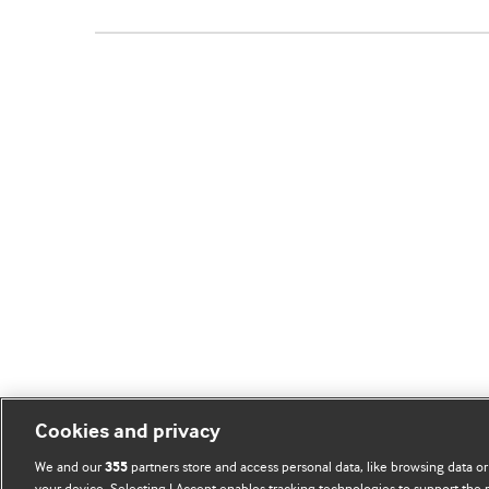
Cookies and privacy
We and our
partners store and access personal data, like browsing data or
355
your device. Selecting I Accept enables tracking technologies to support th