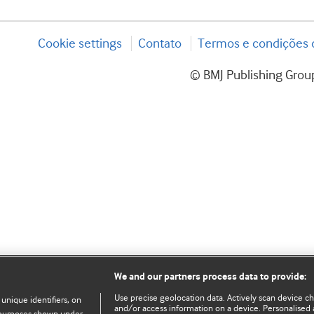
Cookie settings
Contato
Termos e condições d
© BMJ Publishing Group
We and our partners process data to provide:
Use precise geolocation data. Actively scan device char
 unique identifiers, on
and/or access information on a device. Personalised 
e purposes shown under