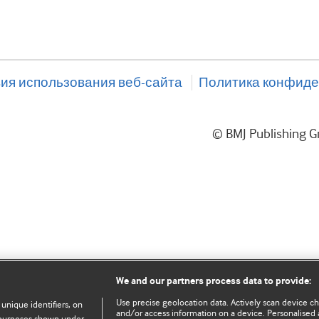
ия использования веб-сайта
Политика конфиде
© BMJ Publishing
We and our partners process data to provide:
Use precise geolocation data. Actively scan device char
 unique identifiers, on
and/or access information on a device. Personalised 
e purposes shown under