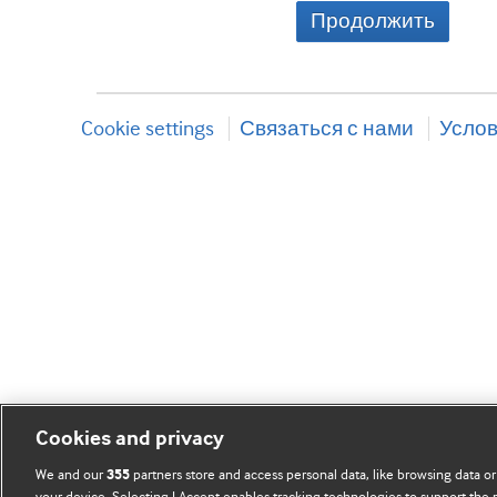
Продолжить
Cookie settings
Связаться с нами
Услов
Cookies and privacy
We and our
partners store and access personal data, like browsing data or
355
your device. Selecting I Accept enables tracking technologies to support th