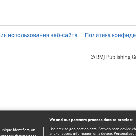
ия использования веб-сайта
Политика конфиде
© BMJ Publishing
We and our partners process data to provide:
Use precise geolocation data. Actively scan device char
 unique identifiers, on
and/or access information on a device. Personalised 
e purposes shown under