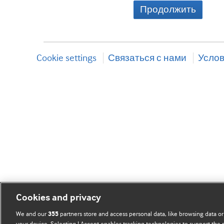
Продолжить
Cookie settings
Связаться с нами
Услов
Cookies and privacy
We and our
partners store and access personal data, like browsing data or
355
your device. Selecting I Accept enables tracking technologies to support th