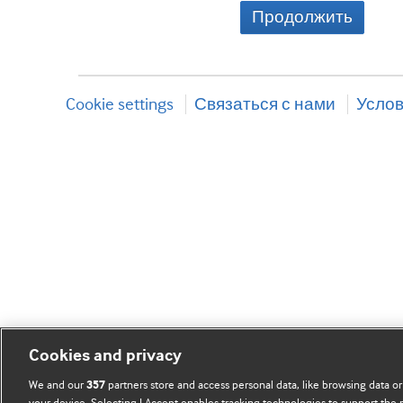
Продолжить
Cookie settings
Связаться с нами
Услов
Cookies and privacy
We and our
partners store and access personal data, like browsing data or
357
your device. Selecting I Accept enables tracking technologies to support th