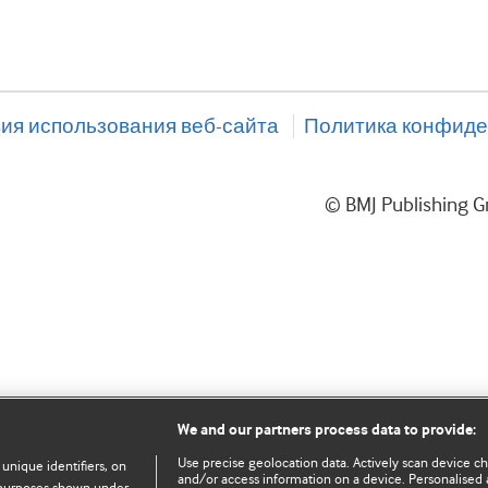
ия использования веб-сайта
Политика конфиде
© BMJ Publishing
We and our partners process data to provide:
Use precise geolocation data. Actively scan device char
 unique identifiers, on
and/or access information on a device. Personalised 
e purposes shown under