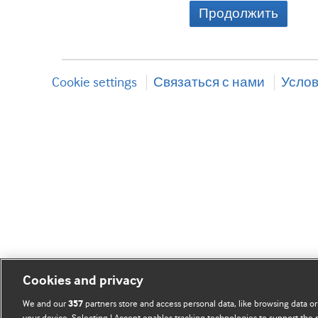
Продолжить
Cookie settings
Связаться с нами
Услов
Cookies and privacy
We and our
partners store and access personal data, like browsing data or
357
your device. Selecting I Accept enables tracking technologies to support th