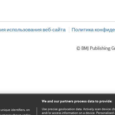
ия использования веб-сайта
Политика конфиде
© BMJ Publishing
We and our partners process data to provide:
Use precise geolocation data. Actively scan device char
 unique identifiers, on
and/or access information on a device. Personalised 
e purposes shown under