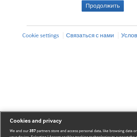
Продолжить
Cookie settings
Связаться с нами
Услов
Cookies and privacy
We and our
partners store and access personal data, like browsing data or
357
your device. Selecting I Accept enables tracking technologies to support th