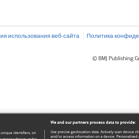
ия использования веб-сайта
Политика конфиде
© BMJ Publishing
We and our partners process data to provide:
Use precise geolocation data. Actively scan device char
 unique identifiers, on
and/or access information on a device. Personalised 
e purposes shown under