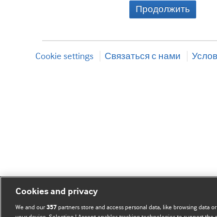
Продолжить
Cookie settings
Связаться с нами
Услов
Cookies and privacy
We and our
partners store and access personal data, like browsing data or
357
your device. Selecting I Accept enables tracking technologies to support th