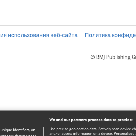
ия использования веб-сайта
Политика конфиде
© BMJ Publishing
We and our partners process data to provide:
Use precise geolocation data. Actively scan device char
 unique identifiers, on
and/or access information on a device. Personalised 
e purposes shown under