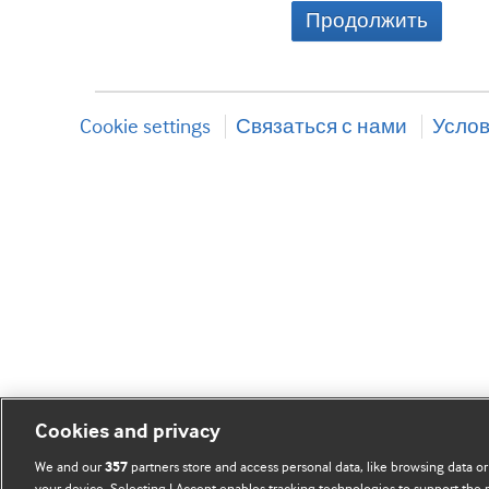
Продолжить
Cookie settings
Связаться с нами
Услов
Cookies and privacy
We and our
partners store and access personal data, like browsing data or
357
your device. Selecting I Accept enables tracking technologies to support th