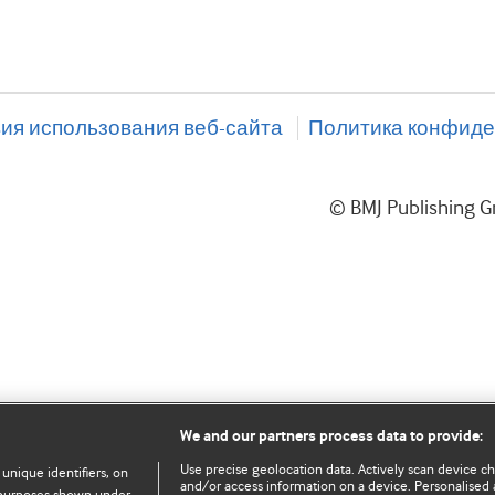
ия использования веб-сайта
Политика конфиде
© BMJ Publishing
We and our partners process data to provide:
Use precise geolocation data. Actively scan device char
 unique identifiers, on
and/or access information on a device. Personalised 
e purposes shown under