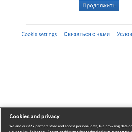
Продолжить
Cookie settings
Связаться с нами
Услов
Cookies and privacy
We and our
partners store and access personal data, like browsing data or
357
your device. Selecting I Accept enables tracking technologies to support th