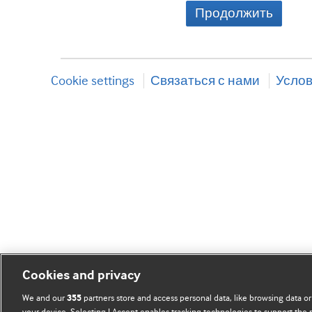
Продолжить
Cookie settings
Связаться с нами
Услов
Cookies and privacy
We and our
partners store and access personal data, like browsing data or
355
your device. Selecting I Accept enables tracking technologies to support th