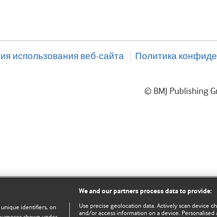
ия использования веб-сайта
Политика конфиде
© BMJ Publishing
We and our partners process data to provide:
Use precise geolocation data. Actively scan device char
 unique identifiers, on
and/or access information on a device. Personalised 
e purposes shown under