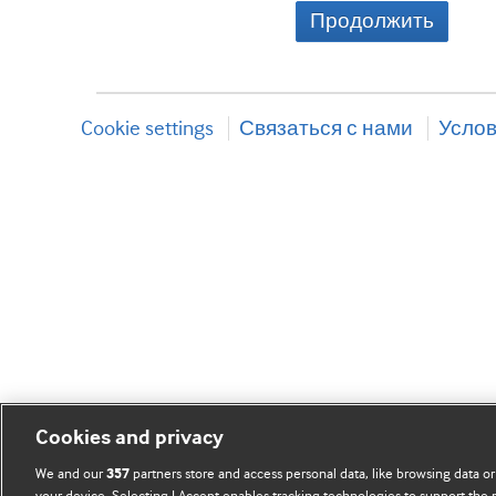
Продолжить
Cookie settings
Связаться с нами
Услов
Cookies and privacy
We and our
partners store and access personal data, like browsing data or
357
your device. Selecting I Accept enables tracking technologies to support th