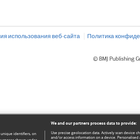
ия использования веб-сайта
Политика конфиде
© BMJ Publishing
We and our partners process data to provide:
Use precise geolocation data. Actively scan device char
 unique identifiers, on
and/or access information on a device. Personalised 
e purposes shown under