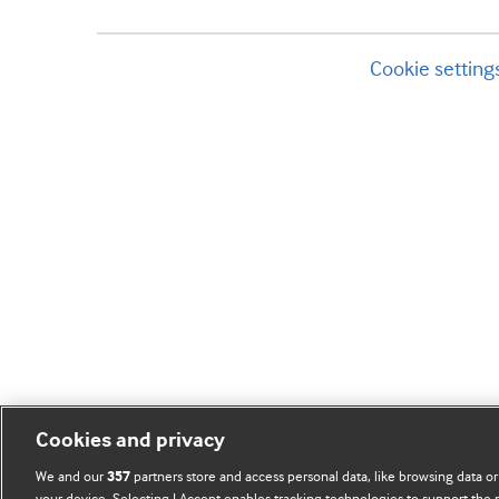
Cookie setting
Cookies and privacy
We and our
partners store and access personal data, like browsing data or
357
your device. Selecting I Accept enables tracking technologies to support th