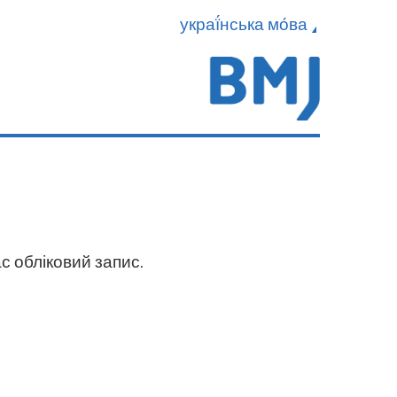
украї́нська мо́ва
с обліковий запис.