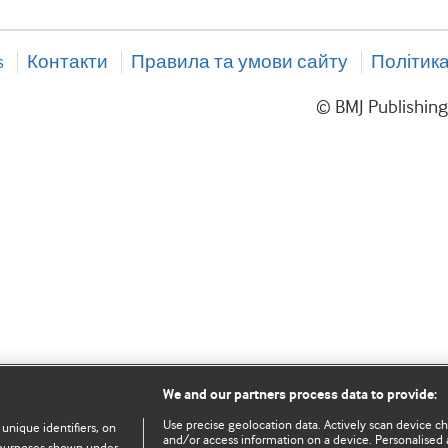
s
Контакти
Правила та умови сайту
Політика
© BMJ Publishin
We and our partners process data to provide:
Use precise geolocation data. Actively scan device char
 unique identifiers, on
and/or access information on a device. Personalised 
e purposes shown under