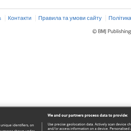
s
Контакти
Правила та умови сайту
Політика
© BMJ Publishin
We and our partners process data to provide:
Use precise geolocation data. Actively scan device char
 unique identifiers, on
and/or access information on a device. Personalised 
e purposes shown under