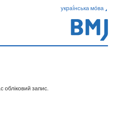
украї́нська мо́ва
с обліковий запис.