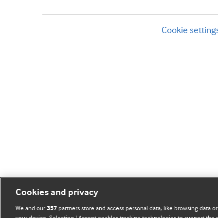
Cookie setting
Cookies and privacy
We and our
partners store and access personal data, like browsing data or
357
your device. Selecting I Accept enables tracking technologies to support th