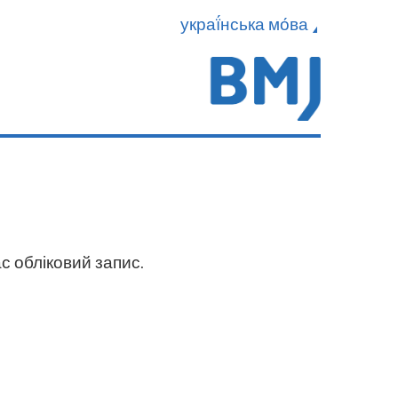
украї́нська мо́ва
с обліковий запис.