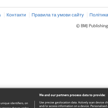
s
Контакти
Правила та умови сайту
Політика
© BMJ Publishin
We and our partners process data to provide:
Use precise geolocation data. Actively scan device char
 unique identifiers, on
and/or access information on a device. Personalised 
e purposes shown under