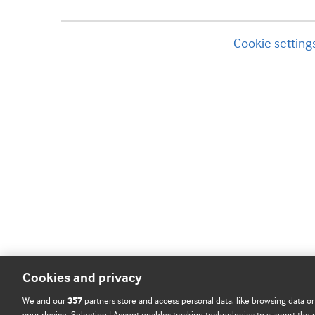
Cookie setting
Cookies and privacy
We and our
partners store and access personal data, like browsing data or
357
your device. Selecting I Accept enables tracking technologies to support th