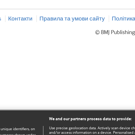
s
Контакти
Правила та умови сайту
Політика
© BMJ Publishin
We and our partners process data to provide:
Use precise geolocation data. Actively scan device char
 unique identifiers, on
and/or access information on a device. Personalised 
e purposes shown under