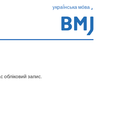
украї́нська мо́ва
с обліковий запис.