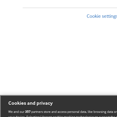
Cookie setting
Cookies and privacy
We and our
partners store and access personal data, like browsing data or
357
your device. Selecting I Accept enables tracking technologies to support th