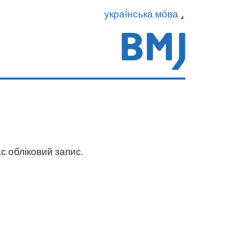
украї́нська мо́ва
с обліковий запис.