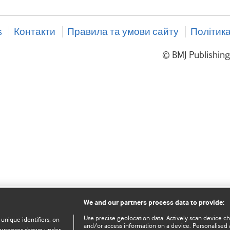
s
Контакти
Правила та умови сайту
Політика
© BMJ Publishin
We and our partners process data to provide:
Use precise geolocation data. Actively scan device char
 unique identifiers, on
and/or access information on a device. Personalised 
e purposes shown under