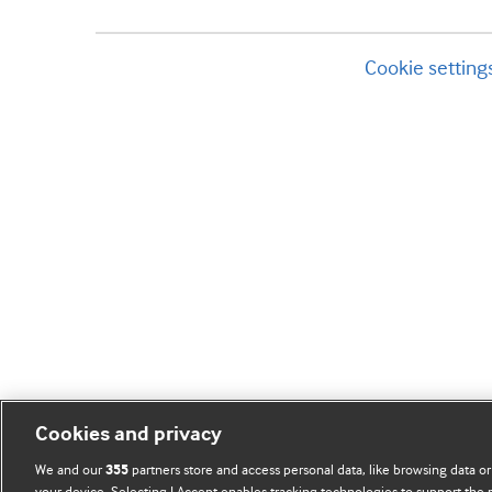
Cookie setting
Cookies and privacy
We and our
partners store and access personal data, like browsing data or
355
your device. Selecting I Accept enables tracking technologies to support th