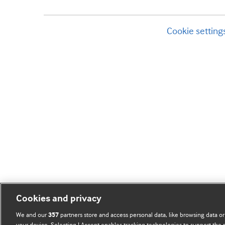
Cookie setting
Cookies and privacy
We and our
partners store and access personal data, like browsing data or
357
your device. Selecting I Accept enables tracking technologies to support th