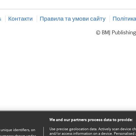
s
Контакти
Правила та умови сайту
Політика
© BMJ Publishin
We and our partners process data to provide:
Use precise geolocation data. Actively scan device char
 unique identifiers, on
and/or access information on a device. Personalised 
e purposes shown under