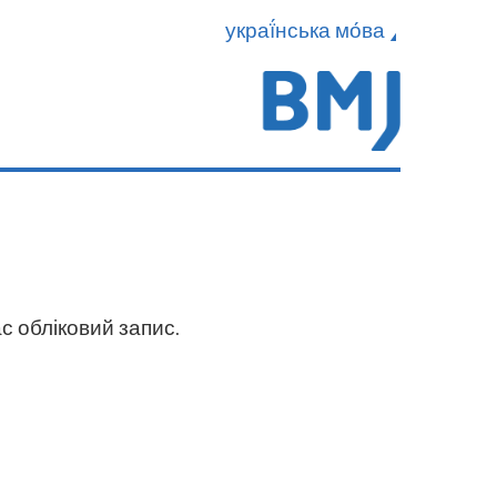
украї́нська мо́ва
с обліковий запис.