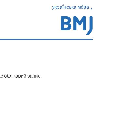
украї́нська мо́ва
с обліковий запис.