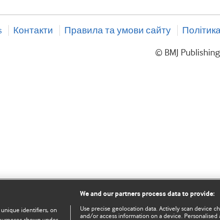
s
Контакти
Правила та умови сайту
Політика
© BMJ Publishin
We and our partners process data to provide:
Use precise geolocation data. Actively scan device char
 unique identifiers, on
and/or access information on a device. Personalised 
e purposes shown under