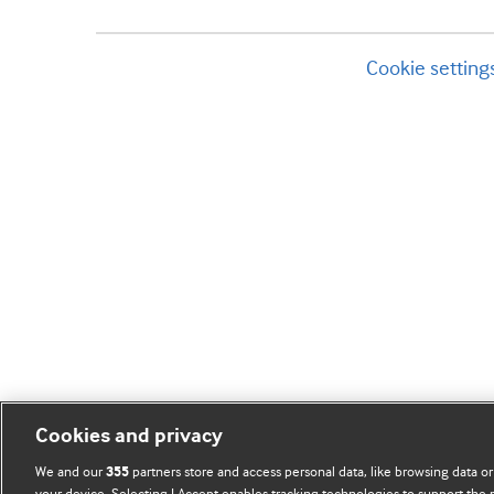
Cookie setting
Cookies and privacy
We and our
partners store and access personal data, like browsing data or
355
your device. Selecting I Accept enables tracking technologies to support th