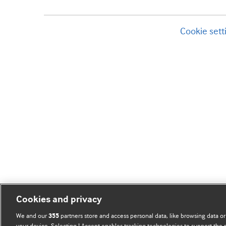
Cookie sett
Cookies and privacy
We and our
partners store and access personal data, like browsing data or
355
your device. Selecting I Accept enables tracking technologies to support th