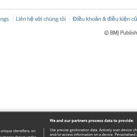
ings
Liên hệ với chúng tôi
Điều khoản & điều kiện củ
© BMJ Publis
We and our partners process data to provide:
Use precise geolocation data. Actively scan device char
 unique identifiers, on
and/or access information on a device. Personalised 
e purposes shown under