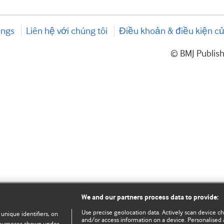
ings
Liên hệ với chúng tôi
Điều khoản & điều kiện củ
© BMJ Publis
We and our partners process data to provide:
Use precise geolocation data. Actively scan device char
 unique identifiers, on
and/or access information on a device. Personalised 
e purposes shown under