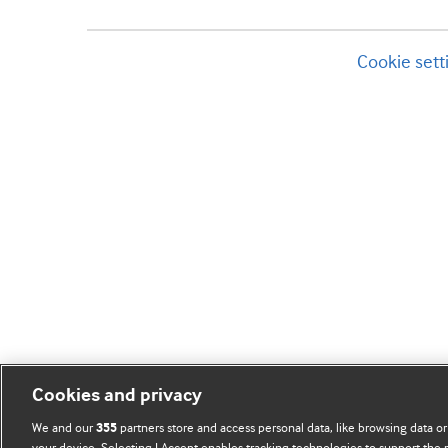
Cookie sett
Cookies and privacy
We and our
partners store and access personal data, like browsing data or
355
your device. Selecting I Accept enables tracking technologies to support th