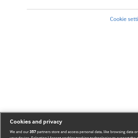
Cookie sett
Cookies and privacy
We and our
partners store and access personal data, like browsing data or
357
your device. Selecting I Accept enables tracking technologies to support th