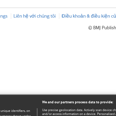
ings
Liên hệ với chúng tôi
Điều khoản & điều kiện củ
© BMJ Publis
We and our partners process data to provide:
Use precise geolocation data. Actively scan device char
 unique identifiers, on
and/or access information on a device. Personalised 
e purposes shown under