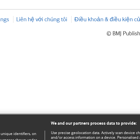
ings
Liên hệ với chúng tôi
Điều khoản & điều kiện củ
© BMJ Publis
We and our partners process data to provide:
Use precise geolocation data. Actively scan device char
 unique identifiers, on
and/or access information on a device. Personalised 
e purposes shown under