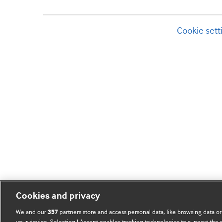
Cookie sett
Cookies and privacy
We and our
partners store and access personal data, like browsing data or
357
your device. Selecting I Accept enables tracking technologies to support th