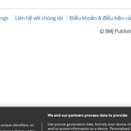
ings
Liên hệ với chúng tôi
Điều khoản & điều kiện củ
© BMJ Publis
We and our partners process data to provide:
Use precise geolocation data. Actively scan device char
 unique identifiers, on
and/or access information on a device. Personalised 
e purposes shown under