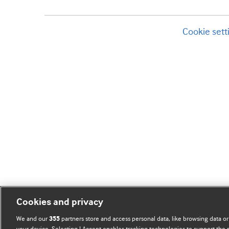
Cookie sett
Cookies and privacy
We and our
partners store and access personal data, like browsing data or
355
your device. Selecting I Accept enables tracking technologies to support th