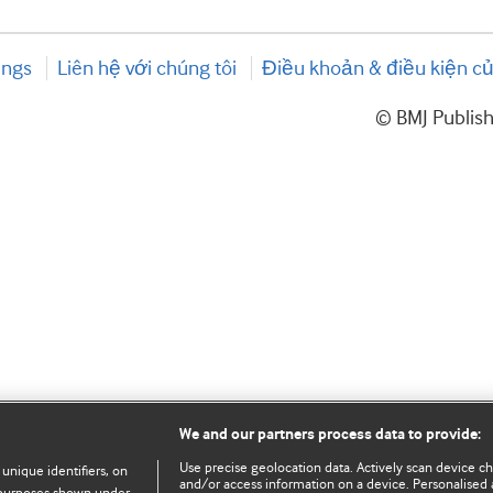
ings
Liên hệ với chúng tôi
Điều khoản & điều kiện củ
© BMJ Publis
We and our partners process data to provide:
Use precise geolocation data. Actively scan device char
 unique identifiers, on
and/or access information on a device. Personalised 
e purposes shown under