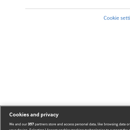
Cookie sett
Cookies and privacy
We and our
partners store and access personal data, like browsing data or
357
your device. Selecting I Accept enables tracking technologies to support th