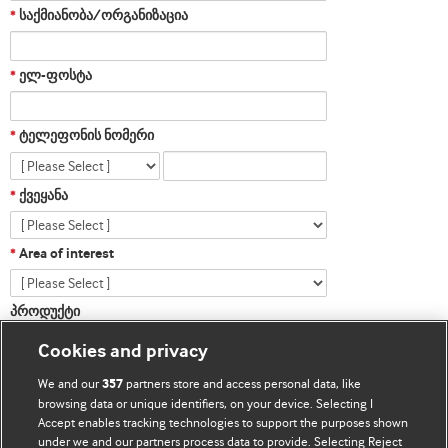
საქმიანობა/ორგანიზაცია
*
ელ-ფოსტა
*
ტელეფონის ნომერი
*
ქვეყანა
*
Area of interest
*
პროდუქტი
Cookies and privacy
We and our
partners store and access personal data, like
357
browsing data or unique identifiers, on your device. Selecting I
Accept enables tracking technologies to support the purposes shown
under we and our partners process data to provide. Selecting Reject