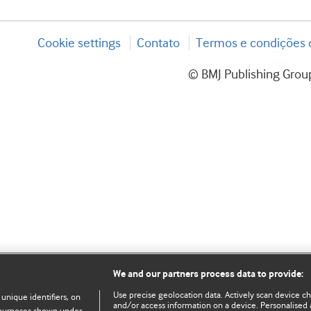
Cookie settings
Contato
Termos e condições d
© BMJ Publishing Group
We and our partners process data to provide:
Use precise geolocation data. Actively scan device char
 unique identifiers, on
and/or access information on a device. Personalised 
e purposes shown under