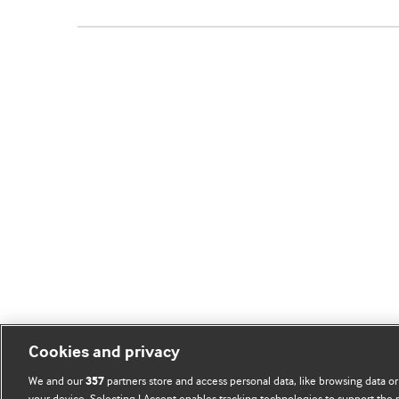
Cookies and privacy
We and our
partners store and access personal data, like browsing data or
357
your device. Selecting I Accept enables tracking technologies to support th