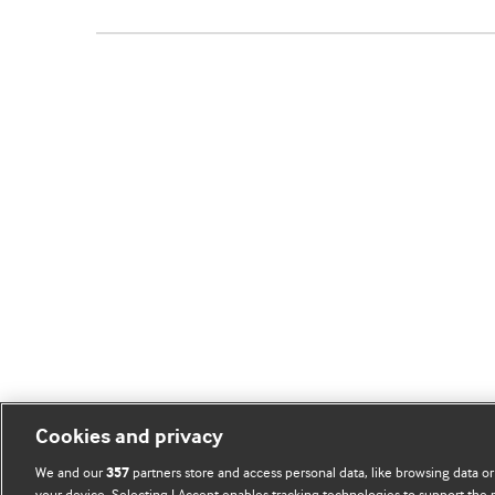
Cookies and privacy
We and our
partners store and access personal data, like browsing data or
357
your device. Selecting I Accept enables tracking technologies to support th