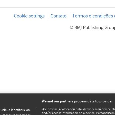
Cookie settings
Contato
Termos e condições d
© BMJ Publishing Group
We and our partners process data to provide:
Use precise geolocation data. Actively scan device char
 unique identifiers, on
and/or access information on a device. Personalised 
e purposes shown under