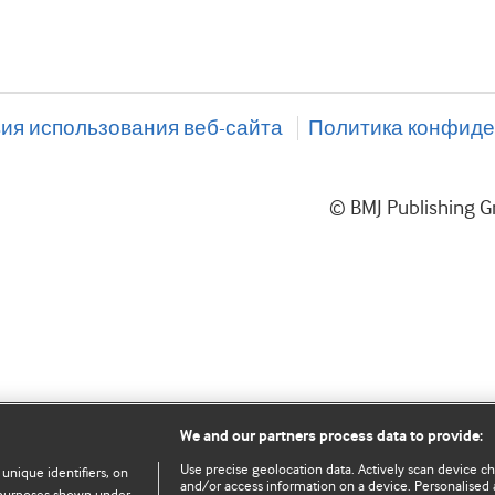
ия использования веб-сайта
Политика конфиде
© BMJ Publishing
We and our partners process data to provide:
Use precise geolocation data. Actively scan device char
 unique identifiers, on
and/or access information on a device. Personalised 
e purposes shown under