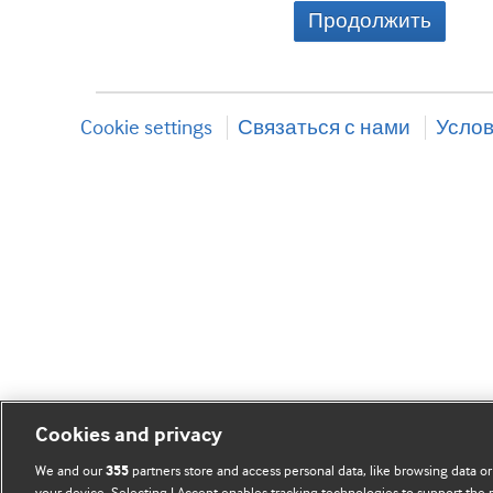
Продолжить
Cookie settings
Связаться с нами
Услов
Cookies and privacy
We and our
partners store and access personal data, like browsing data or
355
your device. Selecting I Accept enables tracking technologies to support th