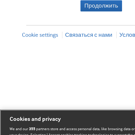
Продолжить
Cookie settings
Связаться с нами
Услов
Cookies and privacy
We and our
partners store and access personal data, like browsing data or
355
your device. Selecting I Accept enables tracking technologies to support th