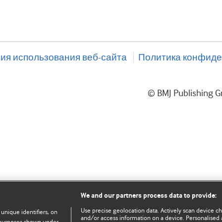
ия использования веб-сайта
Политика конфиде
© BMJ Publishing
We and our partners process data to provide:
Use precise geolocation data. Actively scan device char
 unique identifiers, on
and/or access information on a device. Personalised 
e purposes shown under