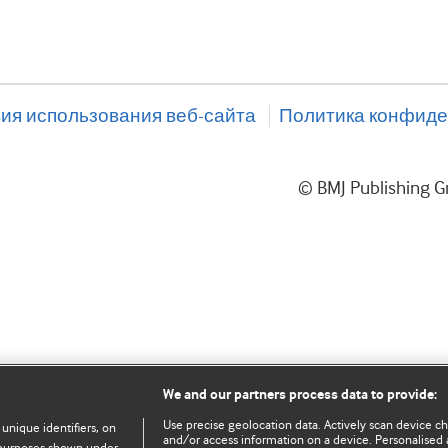
ия использования веб-сайта
Политика конфиде
© BMJ Publishing
We and our partners process data to provide:
Use precise geolocation data. Actively scan device char
 unique identifiers, on
and/or access information on a device. Personalised 
e purposes shown under