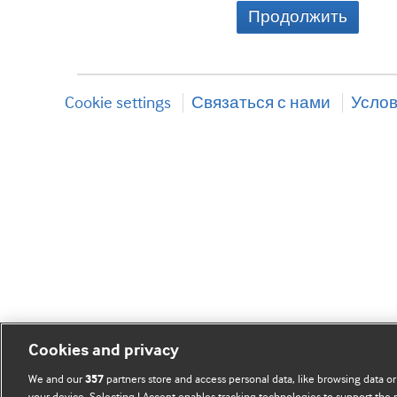
Продолжить
Cookie settings
Связаться с нами
Услов
Cookies and privacy
We and our
partners store and access personal data, like browsing data or
357
your device. Selecting I Accept enables tracking technologies to support th