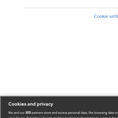
Cookie sett
Cookies and privacy
We and our
partners store and access personal data, like browsing data or
355
your device. Selecting I Accept enables tracking technologies to support th