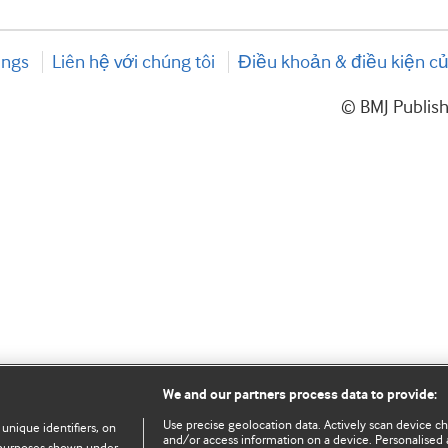
ings
Liên hệ với chúng tôi
Điều khoản & điều kiện củ
© BMJ Publis
We and our partners process data to provide:
Use precise geolocation data. Actively scan device char
 unique identifiers, on
and/or access information on a device. Personalised 
e purposes shown under