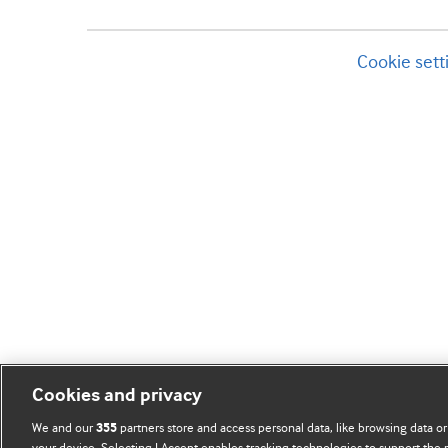
Cookie sett
Cookies and privacy
We and our
partners store and access personal data, like browsing data or
355
your device. Selecting I Accept enables tracking technologies to support th