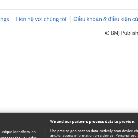
ings
Liên hệ với chúng tôi
Điều khoản & điều kiện củ
© BMJ Publis
We and our partners process data to provide:
Use precise geolocation data. Actively scan device char
 unique identifiers, on
and/or access information on a device. Personalised 
e purposes shown under