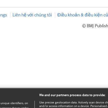
ings
Liên hệ với chúng tôi
Điều khoản & điều kiện củ
© BMJ Publis
We and our partners process data to provide:
Use precise geolocation data. Actively scan device char
 unique identifiers, on
and/or access information on a device. Personalised 
e purposes shown under