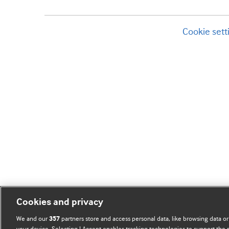
Cookie sett
Cookies and privacy
We and our
partners store and access personal data, like browsing data or
357
your device. Selecting I Accept enables tracking technologies to support th