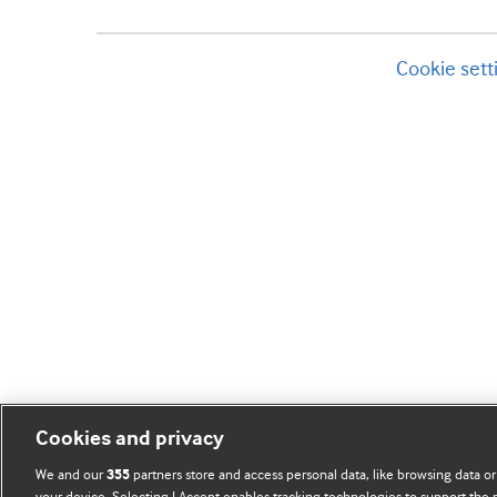
Cookie sett
Cookies and privacy
We and our
partners store and access personal data, like browsing data or
355
your device. Selecting I Accept enables tracking technologies to support th