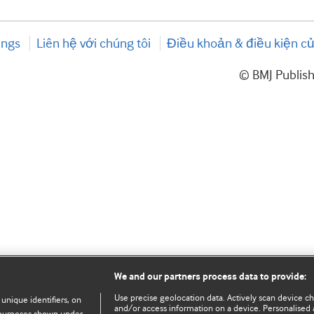
ings
Liên hệ với chúng tôi
Điều khoản & điều kiện củ
© BMJ Publis
We and our partners process data to provide:
Use precise geolocation data. Actively scan device char
 unique identifiers, on
and/or access information on a device. Personalised 
e purposes shown under